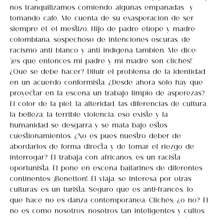
nos tranquilizamos comiendo algunas empanadas y
tomando café. Me cuenta de su exasperación de ser
siempre él, el mestizo. Hijo de padre etíope y madre
colombiana, sospechoso de intenciones oscuras, de
racismo anti blanco y anti indígena también. Me dice:
“¡es que entonces mi padre y mi madre son clichés!”
¿Qué se debe hacer? Diluir el problema de la identidad
en un acuerdo conformista. ¿Desde ahora sólo hay que
proyectar en la escena un trabajo limpio de asperezas?
El color de la piel, la alteridad, las diferencias de cultura,
la belleza, la terrible violencia… eso existe y la
humanidad se desgarra y se mata bajo estos
cuestionamientos. ¿No es pues nuestro deber de
abordarlos de forma directa y de tomar el riezgo de
interrogar? Él trabaja con africanos, es un racista
oportunista. Él pone en escena bailarines de diferentes
continentes; ¡Benetton!. Él viaja, se interesa por otras
culturas; es un turista. Seguro que es anti-francés, lo
que hace no es danza contemporánea… Clichés, ¿o no? Él
no es como nosotros, nosotros tan inteligentes y cultos,