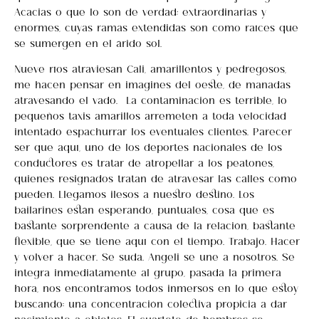
Acacias o que lo son de verdad; extraordinarias y
enormes, cuyas ramas extendidas son como raíces que
se sumergen en el árido sol.
Nueve ríos atraviesan Cali, amarillentos y pedregosos,
me hacen pensar en imagines del oeste, de manadas
atravesando el vado. La contaminación es terrible, lo
pequeños taxis amarillos arremeten a toda velocidad
intentado espachurrar los eventuales clientes. Parecer
ser que aquí, uno de los deportes nacionales de los
conductores es tratar de atropellar a los peatones,
quienes resignados tratan de atravesar las calles como
pueden. Llegamos ilesos a nuestro destino. Los
bailarines están esperando, puntuales, cosa que es
bastante sorprendente a causa de la relación, bastante
flexible, que se tiene aquí con el tiempo. Trabajo. Hacer
y volver a hacer. Se suda. Angeli se une a nosotros. Se
integra inmediatamente al grupo, pasada la primera
hora, nos encontramos todos inmersos en lo que estoy
buscando: una concentración colectiva propicia a dar
nacimiento a objetos. El cuarteto de hombres se