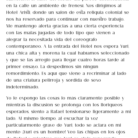
en la calle un ambiente de frenesí. Nos dirigimos al
Hotel Aristi, donde un salón de esta reliquia colonial se
nos ha reservado para continuar con nuestro trabajo.
Me mantengo alerta gracias a una cierta experiencia
con las malas jugadas de todo tipo que vienen a
alegrar la necesitada vida del coreógrafo
contemporáneo. A la entrada del Hotel nos espera Yuri,
una chica alta y morena la cual habíamos seleccionado
y que se las arregló para llegar cuatro horas tarde al
primer ensayo. La despedimos sin ningún
remordimiento. Es aquí que viene a recriminar al lado
de una criatura pelirroja y sórdida de sexo
indeterminado.
Yo le expongo las cosas lo más claramente posible y
mientras la discusión se prolonga con los lloriqueos
esperados, siento a Rafael tensionarse ligeramente a mi
lado. Al mismo tiempo, al escuchar la voz
particularmente grave de Yuri, todo se aclara en mi
mente: ¡Yuri es un hombre! Veo las chipas en los ojos
de Rafael y mientras que Yuri se aleja renegando,