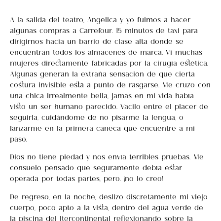
A la salida del teatro, Angélica y yo fuimos a hacer
algunas compras a Carrefour. 15 minutos de taxi para
dirigirnos hacia un barrio de clase alta donde se
encuentran todos los almacenes de marca. Vi muchas
mujeres directamente fabricadas por la cirugía estética.
Algunas generan la extraña sensación de que cierta
costura invisible está a punto de rasgarse. Me cruzo con
una chica irrealmente bella, jamás en mi vida había
visto un ser humano parecido. Vacilo entre el placer de
seguirla, cuidándome de no pisarme la lengua, o
lanzarme en la primera caneca que encuentre a mi
paso.
Dios no tiene piedad y nos envía terribles pruebas. Me
consuelo pensado que seguramente debía estar
operada por todas partes, pero… ¡no lo creo!
De regreso, en la noche, deslizo discretamente mi viejo
cuerpo, poco apto a la vista, dentro del agua verde de
la piscina del Itercontinental reflexionando sobre la