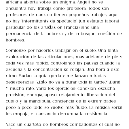
africana abierta sobre un enigma. Angeli no se
encuentra hoy, trabaja como profesora. Todos son
profesores de danza o tienen pequeños trabajos, aquí
no hay “intermittents du spectacle” (un estatuto laboral
particular de los artistas en Francia) sino una
permanencia de la pobreza y del rebusque, cuestión de
hombres.
Comienzo por hacerlos trabajar en el suelo. Una lenta
exploración de las articulaciones, más adelante de pie y
cada vez más rápido, controlando las pausas cuando la
escucha y la concentración se relajan. Una hora a este
ritmo. Sudan la gota gorda y me lanzan miradas
desesperadas: “¿Esto no va a durar toda la tarde?” ¡Dura!
Y mucho rato. Varío los ejercicios: conexión, escucha,
precisión, energía, apoyo, relajamiento, liberación del
cuello y la mandíbula, conciencia de la extremidades…
poco a poco todo se vuelve más fluido. La música serial
los empuja, el cansancio derrumba la resistencia.
Nace un cuarteto de hombres combatientes el cual no