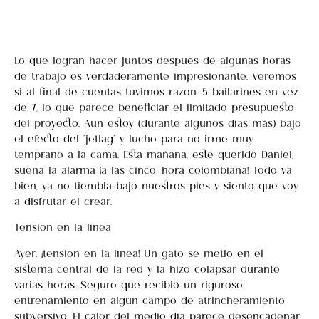
Lo que logran hacer juntos después de algunas horas
de trabajo es verdaderamente impresionante. Veremos
si al final de cuentas tuvimos razón. 5 bailarines en vez
de 7, lo que parece beneficiar el limitado presupuesto
del proyecto. Aun estoy (durante algunos días más) bajo
el efecto del “jetlag” y lucho para no irme muy
temprano a la cama. Esta mañana, este querido Daniel,
suena la alarma ¡a las cinco, hora colombiana! Todo va
bien, ya no tiembla bajo nuestros pies y siento que voy
a disfrutar el crear.
Tension en la línea
Ayer… ¡tensión en la línea! Un gato se metió en el
sistema central de la red y la hizo colapsar durante
varias horas. Seguro que recibió un riguroso
entrenamiento en algún campo de atrincheramiento
subversivo. El calor del medio día parece desencadenar