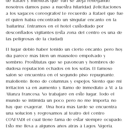
nosotros damos paso a nuestra hilaridad. ¡Felicitaciones
a los sagaces coreógrafos! Le recuerdo a Rafael que fue
él quien había encontrado un singular encanto en la
“bailarina”. Entramos en el hotel custodiado por
desconfiados vigilantes (esta zona del centro es una de
las peligrosas de la ciudad)
El lugar debió haber tenido un cierto encanto, pero hoy
día parece más bien un mausoleo empolvado y
sombrío. Prostitutas que se pavonean y hombres de
dudosa reputación echados en los sofás. El famoso
salón se encuentra en el segundo piso; repugnante,
maloliente, lleno de columnas y espejos. Siento que mi
irritación va en aumento y llamo de inmediato a M. a la
Alianza Francesa. No trabajaré en este lugar. Todo el
mundo se intimida un poco, pero no me importa, no
hay que exagerar. Una hora más tarde se encuentra
una solución y regresamos al teatro del centro
CONFANDI el cual tiene fama de estar siempre ocupado.
Esto me lleva a algunos años atrás à Lagos, Nigeria,