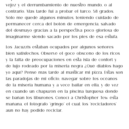
vejez y el derrumbamiento de nuestro mundo, o al
contrario. Más tarde fui a probar el turco, 58 grados.
Sólo me quedé algunos minutos, teniendo cuidado de
permanecer cerca del botón de emergencia, salvado
del desmayo gracias a la perspectiva poco gloriosa de
imaginarme siendo sacado por los pies de ésa estufa.
Los Jacuzzis estaban ocupados por algunos señores
bien satisfechos. Observé el goce obsceno de los ricos
y la falta de preocupaciones en esta isla de confort y
de lujo rodeado por la miseria negra ¿Qué diablos hago
yo aquí? Pensé más tarde al masticar mi pizza. Estas son
las paradojas de mi oficio, navegar sobre los océanos
de la miseria humana y a vece bailar en ella, y de vez
en cuando un chapuzón en la piscina turquesa donde
se bañan los tiburones. Conocí a Christopher Tew ésta
mañana, el fotógrafo “gringo” el cual, los “recicladores”
aun no hay podido reciclar…