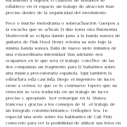
establece en el espacio, un trabajo de atracción más
preciso dentro de la organicidad del movimiento.
Poco o mucho melodrama o sobreactuación. Cuerpos a
la escucha que se activan. El dúo toma otra fisionomía,
Monteverdi se eclipsa dando paso a la banda sonora de
guitarra de Pink Floyd. Henry retoma su solo bajo la
misma banda sonora. Baila de nuevo siete minutos de
una extraordinaria intensidad. Más adelante nos
ocupamos en lo que será el trabajo “colectivo” de las
dos compañías; un fragmento para 12 bailarines sobre
una música procesionaria española. Aquí también la
estructura está casi lista. Diego, el ingeniero de luces
viene a vernos. Lo que ve le conmueve. Espero que su
emoción se vera traducida en un trabajo de luces
preciso y apropiado. Ayer remarqué en la Alianza
Francesa y gracias a los consejos de M. el trabajo de
un fotógrafo colombo-británico, Cristopher Tew. En
especial una serie sobre los habitantes de Cali. Pido
conocerlo para ver la posibilidad de utilizar sus fotos en