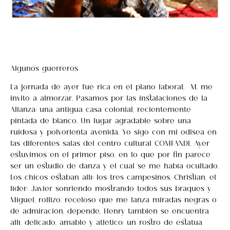
Algunos guerreros
La jornada de ayer fue rica en el plano laboral. M. me
invitó a almorzar. Pasamos por las instalaciones de la
Alianza; una antigua casa colonial, recientemente
pintada de blanco. Un lugar agradable sobre una
ruidosa y polvorienta avenida. Yo sigo con mi odisea en
las diferentes salas del centro cultural COMFANDI. Ayer
estuvimos en el primer piso, en lo que por fin parece
ser un estudio de danza y el cual se me había ocultado.
Los chicos estaban allí: los tres campesinos, Christian, el
líder; Javier sonriendo mostrando todos sus braques y
Miguel, rollizo, receloso que me lanza miradas negras o
de admiración, depende. Henry también se encuentra
allí, delicado, amable y atlético; un rostro de estatua