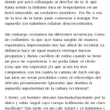
donde por poco estrangulo al director de la AF que
había tenido la brillante idea de hospedarnos en un
hotel miserable, un verdadero moridero. Por fin, a eso
de la tres de la tarde, pude comenzar a trabajar. Por
supuesto, Los bailarines estaban desconcentrados.
Sin embargo, revisamos las diferentes secuencias. Como
de costumbre, lo que ayer había surgido de manera
espontanea, improvisando; hoy fue difícil de recobrar. La
distancia hace de igual manera emerger nuevas
preguntas y dudas… cuestión de rutina cuando se tiene
un poco de experiencia. Y no podía faltar: el cliché…
¡cosa que me esperaba! ¿Es qué acaso los tres
campesinos, con los cuales la cantata de Bach encaja
tan bien, no serán percibidos como el estereotipo del
africano presuntamente ignorante que domina la
supuesta superioridad de la cultura occidental?
Y Henry, ¿el hombre africano fascinado/fascinante por la
dulce y rubia Angeli cuyo cuerpo testimonia de un claro
mestizaje? Más tarde, en un café, Rafael y yo hablamos y