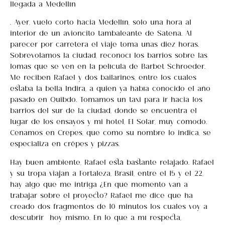
llegada a Medellín
… Ayer, vuelo corto hacia Medellín, sólo una hora al
interior de un avioncito tambaleante de Satena. Al
parecer por carretera el viaje toma unas diez horas.
Sobrevolamos la ciudad, reconocí los barrios sobre las
lomas que se ven en la película de Barbet Schroeder.
Me reciben Rafael y dos bailarines, entre los cuales
estaba la bella Indira, a quien ya había conocido el año
pasado en Quibdo. Tomamos un taxi para ir hacia los
barrios del sur de la ciudad, donde se encuentra el
lugar de los ensayos y mi hotel, El Solar, muy cómodo.
Cenamos en Crepes, que como su nombre lo indica, se
especializa en crêpes y pizzas.
Hay buen ambiente, Rafael está bastante relajado. Rafael
y su tropa viajan a Fortaleza, Brasil, entre el 15 y el 22,
hay algo que me intriga ¿En qué momento van a
trabajar sobre el proyecto? Rafael me dice que ha
creado dos fragmentos de 10 minutos los cuales voy a
descubrir hoy mismo. En lo que a mí respecta,