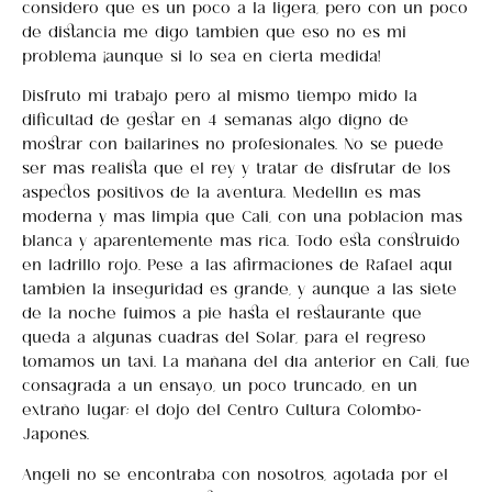
considero que es un poco a la ligera, pero con un poco
de distancia me digo también que eso no es mi
problema ¡aunque si lo sea en cierta medida!
Disfruto mi trabajo pero al mismo tiempo mido la
dificultad de gestar en 4 semanas algo digno de
mostrar con bailarines no profesionales. No se puede
ser más realista que el rey y tratar de disfrutar de los
aspectos positivos de la aventura. Medellín es más
moderna y más limpia que Cali, con una población más
blanca y aparentemente más rica. Todo está construido
en ladrillo rojo. Pese a las afirmaciones de Rafael aquí
también la inseguridad es grande, y aunque a las siete
de la noche fuimos a pie hasta el restaurante que
queda a algunas cuadras del Solar, para el regreso
tomamos un taxi. La mañana del día anterior en Cali, fue
consagrada a un ensayo, un poco truncado, en un
extraño lugar; el dojo del Centro Cultura Colombo-
Japonés.
Angeli no se encontraba con nosotros, agotada por el