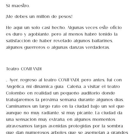
Si maestro.
¡Me debes un millón de pesos…!
He aquí un solo casi hecho. Algunas veces este oficio
es duro y agobiante, pero al menos habré tenido la
satisfacción de haber revelado algunos bailarines,
algunos guerreros o algunas danzas verdaderas.
Teatro COMFANDI
…. Ayer, regreso al teatro COMFANDI, pero antes, fui con
Angélica, mi dinámica guía Caleña, a visitar el teatro
Colombo; en realidad un pequeño auditorio donde
trabajaremos la próxima semana durante algunos días.
Caminamos un largo rato en la ciudad bajo un sol que
aunque no muy radiante, si muy picante. La ciudad da
una sensación muy extraña, en algunos momentos
atravesamos largas avenidas protegidas por la sombra
que dan numerosos arboles que se asemejan a grandes