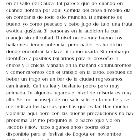
en el Valle del Cauca. Tal parece que de cuando en
cuando tiembla por aquí. Comida deliciosa a medio día
en compañía de todo este mundito. El ambiente es
bueno, yo como pescado y bebo jugo de Lulo; una fruta
exótica, gustosa. 31 personas en la audición la cual
manejo sin dificultad. El nivel no es muy bueno. Los
bailarines tienen potencial, pero nadie les ha dicho
donde encontrar la clave ni como usarla. Sin embargo,
identifico 7 posibles bailarines para el proyecto. 4
chicos y 3 chicas. Mañana en la mañana continuaremos
y comenzaremos con el trabajo en la tarde. Después de
beber un trago en un bar de la ciudad regresamos
caminando. Cali es fea y bastante pobre pero muy
animada. En algunos lugares el nivel de miseria es muy
alto. Se me aconseja de no salir solo en la noche y se
me indican los barrios que hay que evitar. Hay mucha
violencia aquí, pero con las buenas precauciones no hay
problema. J.P me preguntó si le Sacre (que vio en
Jacob’b Pillow hace algunos años) podría estar
disponible para el festival de Bogotá en noviembre