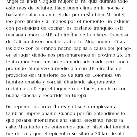
Angélica, linda y aguda mujercita, mi guía durante todo
este mes de octubre. Hace buen clima en la noche y
bastante calor durante el día, pero está bien. Mi hotel,
feo pero limpio y al menos por el momento, un estudio
con posibilidad de cocinar, es bastante tranquilo. Esta
mañana conocí a M.B, el director de la Alianza Francesa
de Cali, un Joven amable y abierto. Algo bueno. Cita a
las diez- con el cráneo hecho papilla a causa del ‘jetlag’-
en el lugar donde nos presentaremos el próximo 25. Un
teatro moderno con un escenario adecuado pero poco
profundo. Almuerzo a medio día con J.P, director de
proyectos del Ministerio de Cultura de Colombia. Un
hombre amable y cordial. Charlando alegremente
recibimos a Diego, el ingeniero de luces, un chico con
buena cancha y recorrido en Europa.
De repente los proyectores y el suelo empiezan a
temblar. Impresionante. Cuando por fin entendimos lo
que pasaba, intentamos una salida “elegante” hacia la
calle. Más tarde nos enteramos que el nivel del temblor
fue de 5,7 y que el epicentro se situó a 30 km de allí,