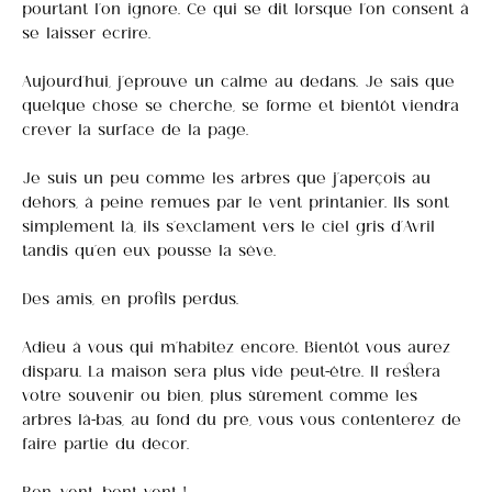
pourtant l’on ignore. Ce qui se dit lorsque l’on consent à
se laisser écrire.
Aujourd’hui, j’éprouve un calme au dedans. Je sais que
quelque chose se cherche, se forme et bientôt viendra
crever la surface de la page.
Je suis un peu comme les arbres que j’aperçois au
dehors, à peine remués par le vent printanier. Ils sont
simplement là, ils s’exclament vers le ciel gris d’Avril
tandis qu’en eux pousse la sève.
Des amis, en profils perdus.
Adieu à vous qui m’habitez encore. Bientôt vous aurez
disparu. La maison sera plus vide peut-être. Il restera
votre souvenir ou bien, plus sûrement comme les
arbres là-bas, au fond du pré, vous vous contenterez de
faire partie du décor.
Bon, vent, bont vent !