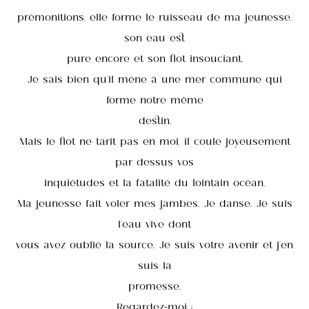
prémonitions, elle forme le ruisseau de ma jeunesse,
son eau est
pure encore et son flot insouciant.
Je sais bien qu’il mène à une mer commune qui
forme notre même
destin.
Mais le flot ne tarit pas en moi, il coule joyeusement
par dessus vos
inquiétudes et la fatalité du lointain océan.
Ma jeunesse fait voler mes jambes. Je danse. Je suis
l’eau vive dont
vous avez oublié la source. Je suis votre avenir et j’en
suis la
promesse.
Regardez-moi :